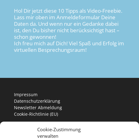
Hol Dir jetzt diese 10 Tipps als Video-Freebie.
Lass mir oben im Anmeldeformular Deine
Daten da. Und wenn nur ein Gedanke dabei
ist, den Du bisher nicht berücksichtigt hast –
schon gewonnen!
Ich freu mich auf Dich! Viel Spaß und Erfolg im
virtuellen Besprechungsraum!
Impressum
Datenschutzerklärung
Newsletter Abmeldung
Cookie-Richtlinie (EU)
Cookie-Zustimmung
verwalten