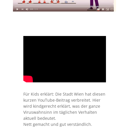
Für Kids erklärt: Die Stadt Wien hat diesen
kurzen YouTube-Beitrag verbreitet. Hier
wird kindgerecht erklärt, was der ganze
Viruswahnsinn im täglichen Verhalten
aktuell bedeutet.
Nett gemacht und gut verständlich.