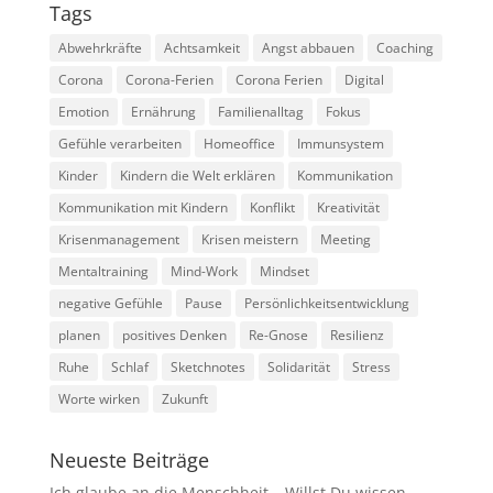
Tags
Abwehrkräfte
Achtsamkeit
Angst abbauen
Coaching
Corona
Corona-Ferien
Corona Ferien
Digital
Emotion
Ernährung
Familienalltag
Fokus
Gefühle verarbeiten
Homeoffice
Immunsystem
Kinder
Kindern die Welt erklären
Kommunikation
Kommunikation mit Kindern
Konflikt
Kreativität
Krisenmanagement
Krisen meistern
Meeting
Mentaltraining
Mind-Work
Mindset
negative Gefühle
Pause
Persönlichkeitsentwicklung
planen
positives Denken
Re-Gnose
Resilienz
Ruhe
Schlaf
Sketchnotes
Solidarität
Stress
Worte wirken
Zukunft
Neueste Beiträge
Ich glaube an die Menschheit – Willst Du wissen,